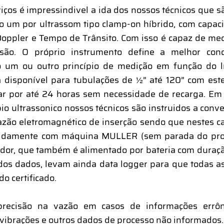
iços é impressindivel a ida dos nossos técnicos que 
 um por ultrassom tipo clamp-on híbrido, com capac
 Doppler e Tempo de Trânsito. Com isso é capaz de me
são. O próprio instrumento define a melhor co
o um ou outro princípio de medição em função do l
á disponível para tubulações de ½” até 120” com est
rar por até 24 horas sem necessidade de recarga. E
io ultrassonico nossos técnicos são instruidos a conv
azão eletromagnético de inserção sendo que nestes ca
ápidamente com máquina MULLER (sem parada do pro
dor, que também é alimentado por bateria com duraçã
os dados, levam ainda data logger para que todas a
o certificado.
recisão na vazão em casos de informações errôn
 vibrações e outros dados de processo não informados.