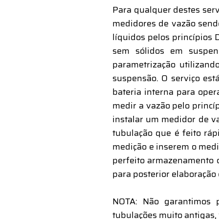
Para qualquer destes serv
medidores de vazão sendo
líquidos pelos princípios
sem sólidos em suspen
parametrização utilizand
suspensão. O serviço est
bateria interna para ope
medir a vazão pelo princíp
instalar um medidor de v
tubulação que é feito r
medição e inserem o medi
perfeito armazenamento d
para posterior elaboração d
NOTA: Não garantimos p
tubulações muito antigas,