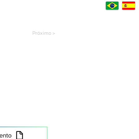
VÍDEOS
CASES
DOWNLOADS
A EMPRESA
CONTATO
Próximo >
ento