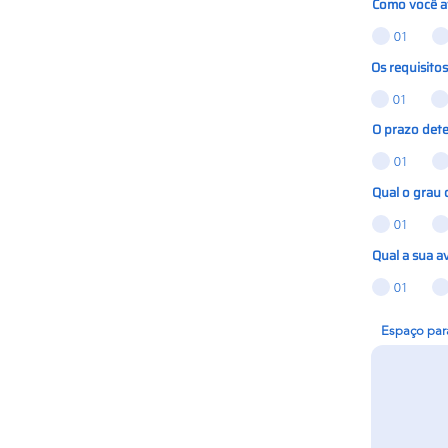
Como você a
01
Os requisito
01
O prazo det
01
Qual o grau 
01
Qual a sua a
01
Espaço para