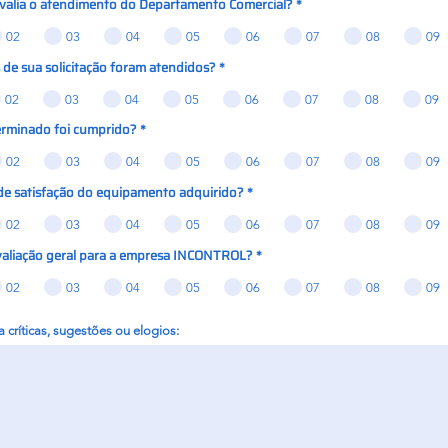
valia o atendimento do Departamento Comercial?
*
02
03
04
05
06
07
08
09
s de sua solicitação foram atendidos?
*
02
03
04
05
06
07
08
09
erminado foi cumprido?
*
02
03
04
05
06
07
08
09
de satisfação do equipamento adquirido?
*
02
03
04
05
06
07
08
09
valiação geral para a empresa INCONTROL?
*
02
03
04
05
06
07
08
09
 críticas, sugestões ou elogios: