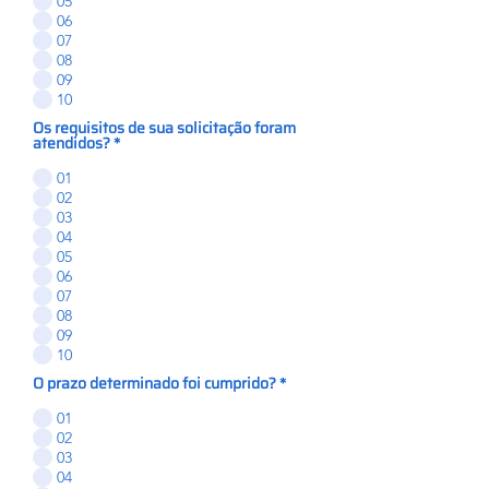
05
06
07
08
09
10
Os requisitos de sua solicitação foram
atendidos?
*
01
02
03
04
05
06
07
08
09
10
O prazo determinado foi cumprido?
*
01
02
03
04