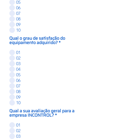
05
06
07
08
09
10
Qual o grau de satisfação do
equipamento adquirido?
*
01
02
03
04
05
06
07
08
09
10
Qual a sua avaliação geral para a
empresa INCONTROL?
*
01
02
03