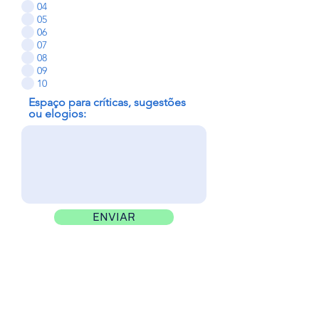
04
05
06
07
08
09
10
Espaço para críticas, sugestões
ou elogios:
ENVIAR