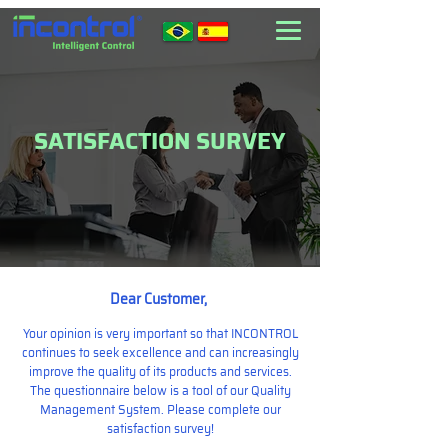
SATISFACTION SURVEY
Dear Customer,
Your opinion is very important so that INCONTROL
continues to seek excellence and can increasingly
improve the quality of its products and services.
The questionnaire below is a tool of our Quality
Management System. Please complete our
satisfaction survey!