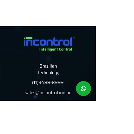
Brazilian
Technology
(11)3488-8999
sales@incontrol.ind.br
Rua João Serrano, 250
São Paulo - SP - 02551-
060