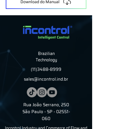
Download do Manual
Brazilian
Technology
(11)3488-8999
sales@incontrol.ind.br
Rua João Serrano, 250
São Paulo - SP - 02551-
060
Incontrol Industry and Commerce of Flow and