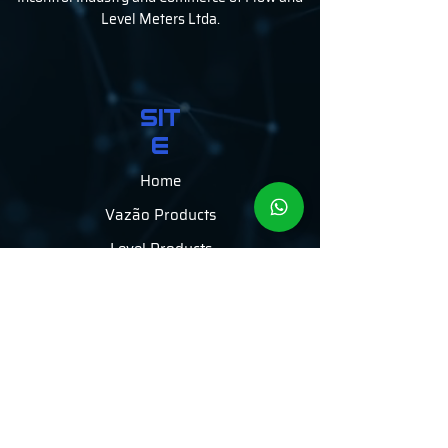
Level Meters Ltda.
SIT
E
Home
Vazão Products
Level Products
Areas of
expertise
services
Vídeos
The
company