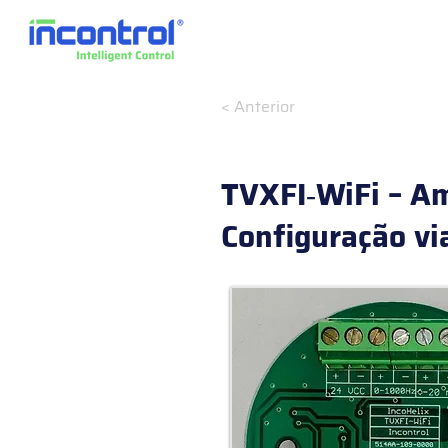
< Anterior
TVXFI‑WiFi – Am
Configuração vi