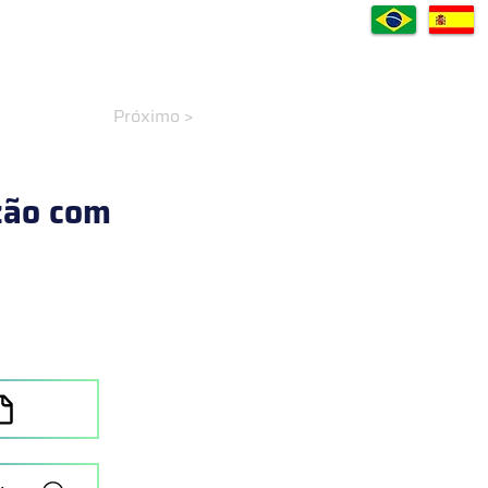
VÍDEOS
CASES
DOWNLOADS
A EMPRESA
CONTATO
Próximo >
zão com