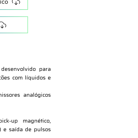
ico
 desenvolvido para
ções com líquidos e
issores analógicos
ick‑up magnético,
) e saída de pulsos