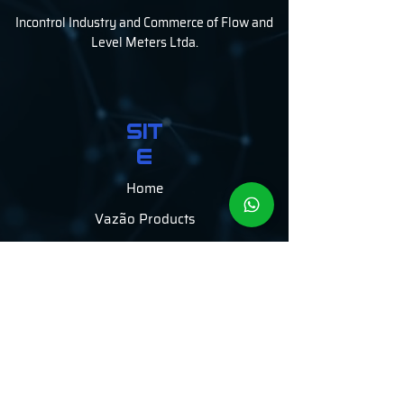
Incontrol Industry and Commerce of Flow and
Level Meters Ltda.
SIT
E
Home
Vazão Products
Level Products
Areas of
expertise
services
Vídeos
The