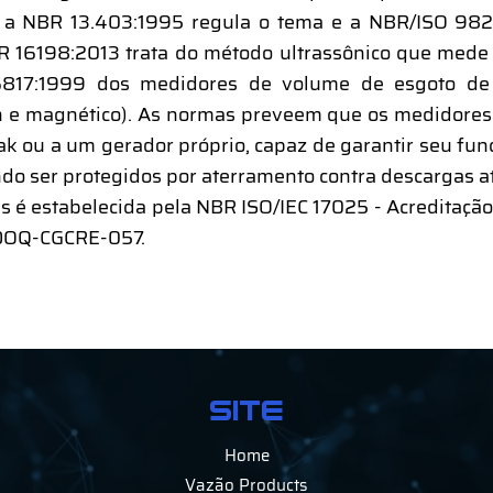
 a NBR 13.403:1995 regula o tema e a NBR/ISO 982
NBR 16198:2013 trata do método ultrassônico que mede
17:1999 dos medidores de volume de esgoto de 
on e magnético). As normas preveem que os medidore
ak ou a um gerador próprio, capaz de garantir seu f
ndo ser protegidos por aterramento contra descargas a
s é estabelecida pela NBR ISO/IEC 17025 - Acreditação
 DOQ-CGCRE-057.
SITE
Home
Vazão Products