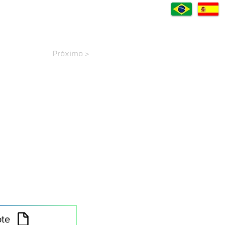
VÍDEOS
CASES
DOWNLOADS
A EMPRESA
CONTATO
Blog
Próximo >
ote