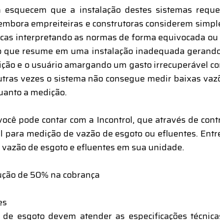
m esquecem que a instalação destes sistemas requ
embora empreiteiras e construtoras considerem simple
sicas interpretando as normas de forma equivocada 
o que resume em uma instalação inadequada gerando 
dição e o usuário amargando um gasto irrecuperável c
utras vezes o sistema não consegue medir baixas vaz
quanto a medição.
você pode contar com a Incontrol, que através de contr
eal para medição de vazão de esgoto ou efluentes. Ent
 vazão de esgoto e efluentes em sua unidade.
ução de 50% na cobrança
es
e esgoto devem atender as especificações técnicas