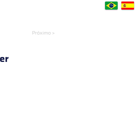
VÍDEOS
CASES
DOWNLOADS
A EMPRESA
CONTATO
Blog
Próximo >
er