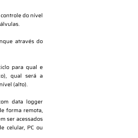
 controle do nível
álvulas.
anque através do
iclo para qual e
o), qual será a
vel (alto).
com data logger
de forma remota,
em ser acessados
e celular, PC ou