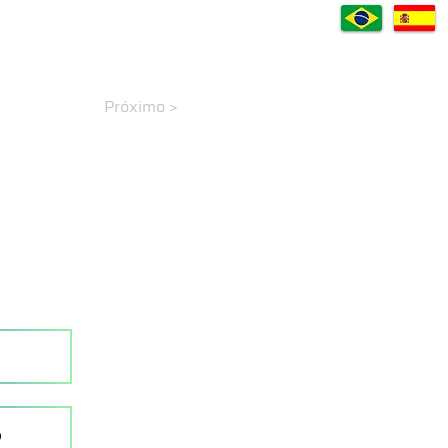
VÍDEOS
CASES
DOWNLOADS
A EMPRESA
CONTATO
Blog
Próximo >