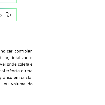
o
dicar, controlar,
car, totalizar e
vel onde coleta e
sferência direta
ráfico em cristal
vel ou volume do