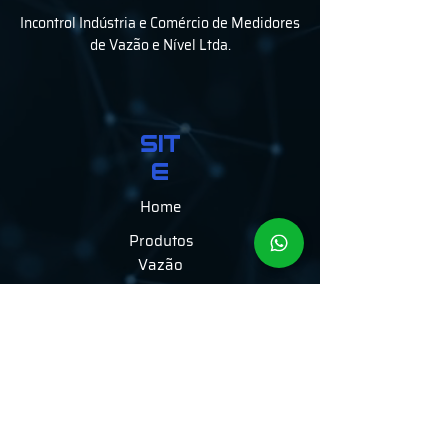
Incontrol Indústria e Comércio de Medidores
de Vazão e Nível Ltda.
SIT
E
Home
Produtos
Vazão
Produtos Nível
Áreas de Atuação
Serviços
Vídeos
A Empresa